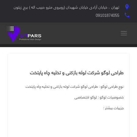
تهران ، خیابان آزادی خیابان شهیدان (روبروی مترو حبیب اله ) برج زیتون
location_on
local_phone
09101874055
طراحی لوگو شرکت لوله بازکنی و تخلیه چاه پایتخت
نوع طراحی لوگو : طراحی لوگو شرکت لوله بازکنی و تخلیه چاه پایتخت
خصوصیات لوگو : لوگو اختصاصی
جزییات بیشتر :