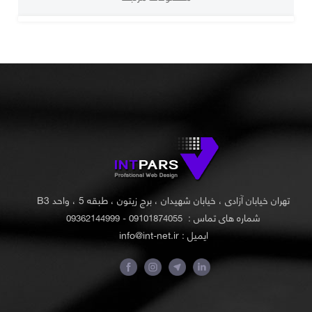
تهران خیابان آزادی ، خیابان شهیدان ، برج زیتون ، طبقه 5 ، واحد B3
شماره های تماس :
09101874055 - 09362144999
ایمیل : info@int-net.ir