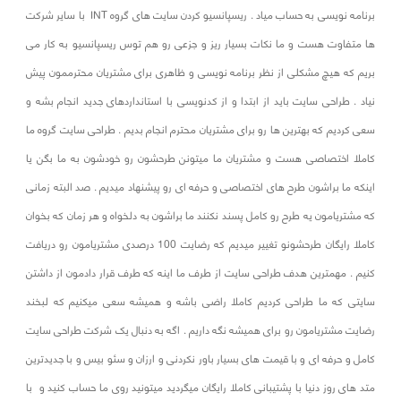
برنامه نویسی به حساب میاد . ریسپانسیو کردن سایت های گروه INT با سایر شرکت
ها متفاوت هست و ما نکات بسیار ریز و جزعی رو هم توس ریسپانسیو به کار می
بریم که هیچ مشکلی از نظر برنامه نویسی و ظاهری برای مشتریان محترممون پیش
نیاد . طراحی سایت باید از ابتدا و از کدنویسی با استانداردهای جدید انجام بشه و
سعی کردیم که بهترین ها رو برای مشتریان محترم انجام بدیم . طراحی سایت گروه ما
کاملا اختصاصی هست و مشتریان ما میتونن طرحشون رو خودشون به ما بگن یا
اینکه ما براشون طرح های اختصاصی و حرفه ای رو پیشنهاد میدیم . صد البته زمانی
که مشتریامون یه طرح رو کامل پسند نکنند ما براشون به دلخواه و هر زمان که بخوان
کاملا رایگان طرحشونو تغییر میدیم که رضایت 100 درصدی مشتریامون رو دریافت
کنیم . مهمترین هدف طراحی سایت از طرف ما اینه که طرف قرار دادمون از داشتن
سایتی که ما طراحی کردیم کاملا راضی باشه و همیشه سعی میکنیم که لبخند
رضایت مشتریامون رو برای همیشه نگه داریم . اگه به دنبال یک شرکت طراحی سایت
کامل و حرفه ای و با قیمت های بسیار باور نکردنی و ارزان و سئو بیس و با جدیدترین
متد های روز دنیا با پشتیبانی کاملا رایگان میگردید میتونید روی ما حساب کنید و با