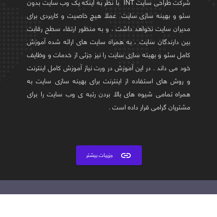
ب سایت بدون
شرکت طراحی سایت INT با نظر به اینکه یک وب سایت بدون
در بخش طراحی سایت - یکی از مهمترین معیارهای طراحی
ی برای
سئو و بهینه سازی سایت عملا هیچ خاصیت و کاربردی برای
سایت و درخواست و سفارش سایت این است که وب سایت
ح رقابت
مدیران سایت نخواهد داشت ، و به منظور ارتقاء سطح رقابت
برای کارفرمایان و صاحبان سایت بازدهی و کارایی داشته باشد و
ه آموزش
بین دارندگان سایت ، به همراه سایت های ارائه شده آموزش
بازدیدکنندگان و مشتریان خود را اضافه کند . این کار نیاز به
و وظایف
کامل سئو و بهینه سازی سایت را نیز جزئی از خدمات و وظایف
دانش علمی زیادی در مورد سئو و بهینه سازی سایت و آشنایی
اینترنت
خود می داند . در این آموزش در ورت نیاز آموزش کامل اینترنت
کامل با موتورهای جستجوگر و رباط های موتورهای جستجوگرو
ایت به
عملکرد آنها دارد .
و روش های استفاده از اینترنت برای بهینه سازی سایت به
را برای
همراه تمامی شیوه های بالا بردن رتبه ی وب سایت را برای
مشتریان گرامی قرار داده است .
link
جزییات بیشتر
link
جزییات بیشتر