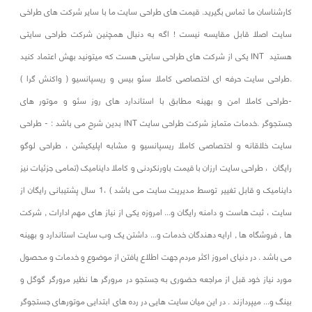
کارشناسان ما تماس بگیرید. قیمت های طراحی سایت ما با سایر شرکت های طراخی
سایت اصلا قابل مقایسه نیست ! اگه به دنبال همچنین شرکت طراحی سایتی
هستید INT یکی از شرکت های طراحی سایتی هست که میتونید بهش اعتماد کنید
.
طراحی سایت حرفه ای اختصاصی کاملا سئو بیس و ریسپانسیو ( واکنش گرا )
-طراحی کاملا امن و بهینه مطابق با استاندارد های روز سئو و موتور های
جستجوگر
.خدمات متمایز شرکت طراحی سایت INT بدین شرح می باشد : - طراحی
سایت خلاقانه و اختصاصی کاملا ریسپانسیو و مشابه اپلیکیشن ، طراحی لوگو
رایگان ، طراحی سایت ارزان با قیمت باورنکردنی و کاملا داینامیک (تمامی جزئیات نیز
داینامیک و قابل تغییر توسط مدیریت سایت می باشد ) ،1 سال پشتیبانی رایگان از
سایت ، ثبت هاست و دامنه رایگان و... امروزه یکی از نیاز های مهم ادارات , شرکت
ها , فروشگاه ها , ارايه دهندگان خدمات و... داشتن یک وب سایت استاندارد و بهینه
می باشد . در دنیای امروز اکثر مردم جهت اطلاع یافتن از موضوع و خدمات و محصول
مورد نیاز خود قبل از مراجعه حضوری به جستجو در مرورگر ها نظیر مرورگر گوگل و
بینگ و... میپردازند . در این میان سایت هایی در رده های ابتدایی موتورهای جستجوگر