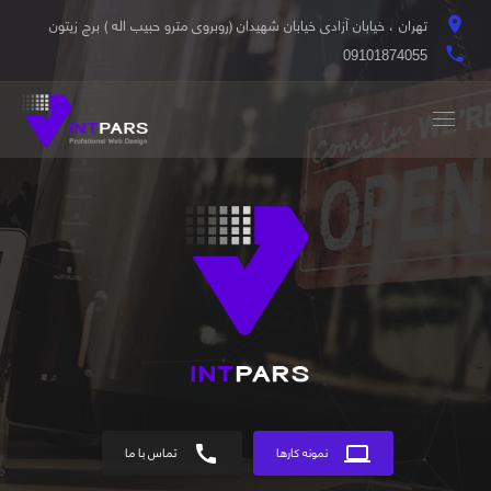
تهران ، خیابان آزادی خیابان شهیدان (روبروی مترو حبیب اله ) برج زیتون
location_on
local_phone
09101874055
computer
نمونه کارها
call
تماس با ما