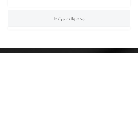
محصولات مرتبط
تهران خیابان آزادی ، خیابان شهیدان ، برج زیتون ، طبقه 5 ، واحد B3
شماره های تماس :
09101874055 - 09362144999
ایمیل : info@int-net.ir