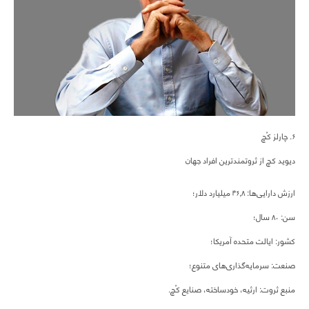
۶. چارلز کُچ
دیوید کچ از ثروتمندترین افراد جهان
ارزش دارایی‌ها: ۴۶,۸ میلیارد دلار؛
سن: ۸۰ سال؛
کشور: ایالت متحده آمریکا؛
صنعت: سرمایه‌گذاری‌های متنوع؛
منبع ثروت: ارثیه، خودساخته، صنایع کُچ.