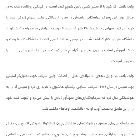
وارن بافت، کار خود را از سنین خیلی پایین شروع کرده است. در کودکی روزنامه‌رسان به در
منازل بود. این پسرک نبراسکایی باهوش در سن ۱۱ سالگی اولین سهام زندگی خود را
خریداری کرد. سهامی به قیمت ۳۸ دلار که سود ۵ درصدی برایش به همراه داشت. او از
دانشگاه هاروارد کنار گذاشته شد و در عوض به دانشکده‌ی اقتصاد دانشگاه کلمبیا رفت و
تحت آموزش اساتیدی چون بنجامین گراهام قرار گرفت و در آنجا تأمین‌مالی و … را
به‌خوبی آموخت.
وارن بافت در اوایل دهه‌ی ۵۰ میلادی، قبل از احداث اولین شرکت خود، تحلیل‌گر امنیتی
بود. سپس در سال ۱۹۶۹، شرکت نساجی برکشایر هاث‌وی را خریداری کرد و سپس آن را به
هولدینگی بدل کرد که سرمایه‌گذاری‌های سودآور زیادی را پیش می‌برد و ثروت کلان خود
را از این طریق به‌دست آورد. او به «دانشمند اوماها» ملقب شد.
سرمایه‌گذاری‌های موفق در شرکت‌های متفاوتی چون کوکاکولا، امریکن اکسپرس، جنرال
موتورز و… و ارائه‌ی سبدهای سرمایه و پروژه‌ی متنوع، در ظاهر کمی تصادفی و اتفاقی