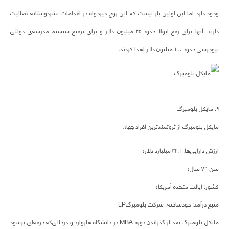
وجود دارد اما این اولین بار نیست که این زوج خیرخواه در اقدامات بشردوستانه فعالیت
دارند. آنها برای رفع ابولا حدود ۲۵ میلیون دلار و برای ترفیع سیستم مدرسه‌ی دولتی
نیوجرسی حدود ۱۰۰ میلیون دلار اهدا کردند.
۹. مایکل بلومبرگ
مایکل بلومبرگ از ثروتمندترین افراد جهان
ارزش دارایی‌ها: ۴۲,۱ میلیارد دلار؛
سن: ۷۳ سال؛
کشور: ایالت متحده آمریکا؛
منبع درآمد: خودساخته، شرکت بلومبرگLP
مایکل بلومبرگ بعد از گذراندن دوره MBA در دانشگاه هاروارد و درحالی‌که حرفه‌ای پرسود