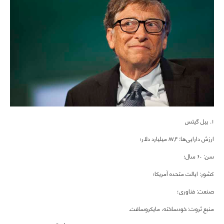
۱. بیل گیتس
ارزش دارایی‌ها: ۸۷,۴ میلیارد دلار؛
سن: ۶۰ سال؛
کشور: ایالت متحده آمریکا؛
صنعت: فناوری؛
منبع ثروت: خودساخته، مایکروسافت.