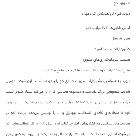
۵. دیوید کُچ
دیوید کچ - ثروتمندترین افراد جهان
ارزش دارایی‌ها:‌ ۴۷,۴ میلیارد دلار؛
سن : ۷۵ سال؛
کشور: ایالت متحده آمریکا؛
صنعت: سرمایه‌گذاری‌های متنوع؛
منبع ثروت: ارثیه، خودساخته، سرمایه‌گذاری‌ در صنایع مختلف.
دیوید به همراه برادرش چارلز، مدیریت صنایع کُچ را برعهده داشتند. این شرکت دومین
شرکت خصوصی بزرگ دنیاست و مجموعه صنایعی که ارائه می‌کند بسیار متنوع است.
درآمد حاصل از فروش این شرکت‌ها ۱۱۵ میلیارد دلار است و حیطه‌ی فعالیت آنها از تولید
کود تا فنجان‌های کاغذی، آسفالت، بیودیزل و … را پوشش می‌دهد. برادران کُچ در
فعالیت‌های سیاسی هم نقش‌هایی ایفا می‌کنند. او در سال ۲۰۱۶ در کنار فعالیت‌هایی که
در شبکه اهدای عضو داشت، مبلغ ۷۵۰ میلیون دلار به فعالیت‌های مربوط به کمپین‌های