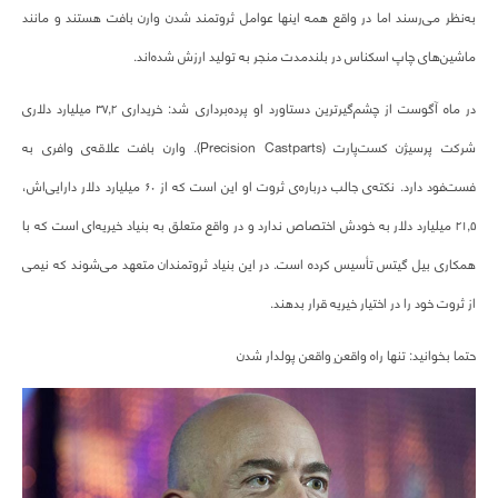
به‌نظر می‌رسند اما در واقع همه اینها عوامل ثروتمند شدن وارن بافت هستند و مانند
ماشین‌های چاپ اسکناس در بلندمدت منجر به تولید ارزش شده‌اند.
در ماه آگوست از چشم‌گیرترین دستاورد او پرده‌برداری شد: خریداری ۳۷,۲ میلیارد دلاری
شرکت پرسیژن کست‌پارت (Precision Castparts). وارن بافت علاقه‌ی وافری به
فست‌فود دارد. نکته‌ی جالب درباره‌ی ثروت او این است که از ۶۰ میلیارد دلار دارایی‌اش،
۲۱,۵ میلیارد دلار به خودش اختصاص ندارد و در واقع متعلق به بنیاد خیریه‌ای است که با
همکاری بیل گیتس تأسیس کرده است. در این بنیاد ثروتمندان متعهد می‌شوند که نیمی
از ثروت خود را در اختیار خیریه قرار بدهند.
حتما بخوانید: تنها راه واقعنِ واقعن پولدار شدن