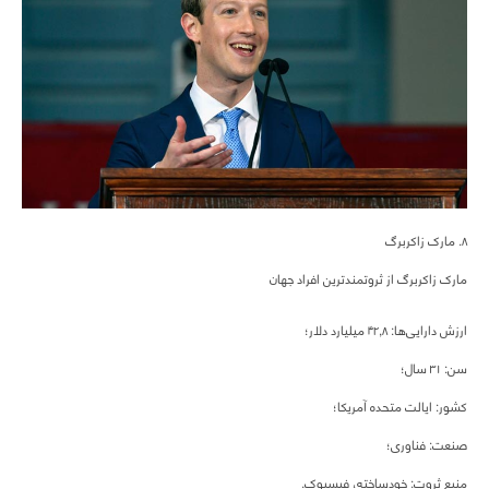
۸. مارک زاکربرگ
مارک زاکربرگ از ثروتمندترین افراد جهان
ارزش دارایی‌ها: ۴۲,۸ میلیارد دلار؛
سن: ۳۱ سال؛
کشور: ایالت متحده آمریکا؛
صنعت: فناوری؛
منبع ثروت: خودساخته، فیسبوک.