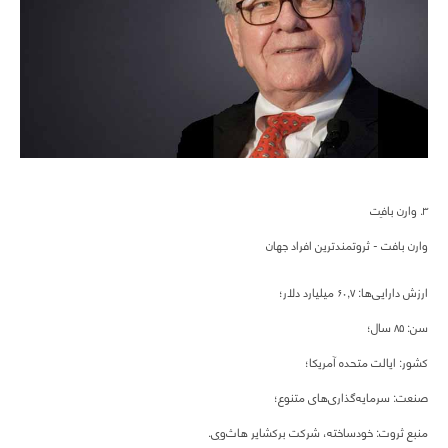
۳. وارِن بافِت
وارن بافت - ثروتمندترین افراد جهان
ارزش دارایی‌ها: ۶۰,۷ میلیارد دلار؛
سن: ۸۵ سال؛
کشور: ایالت متحده آمریکا؛
صنعت: سرمایه‌گذاری‌های متنوع؛
منبع ثروت: خودساخته، شرکت برکشایر هاث‌وِی.