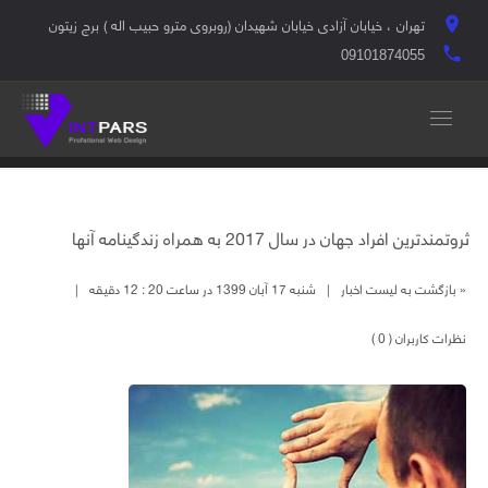
تهران ، خیابان آزادی خیابان شهیدان (روبروی مترو حبیب اله ) برج زیتون
location_on
local_phone
09101874055
ثروتمندترین افراد جهان در سال 2017 به همراه زندگینامه آنها
« بازگشت به لیست اخبار
|
شنبه 17 آبان 1399 در ساعت 20 : 12 دقیقه
|
نظرات کاربران ( 0 )