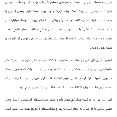
چارلز به همراه برادرش مدیریت مجموعه‌ی صنایع کُچ را برعهده دارد و صاحب دومین
شرکت خصوصی برتر جهان است. برادر کوچک‌تر او، دیوید سمت نایب رئیس اجرایی را
برعهده دارد. شرکت‌های مختلف این دو برادر بیش از ۱۰۰ هزار نیرو دارند و ۱۱۵ میلیارد دلار
درآمد حاصل از فروش آنهاست. حوزه‌ی فعالیت این صنایع مختلف بسیار متنوع است:
تولید مواد خام برای تولید البسه تا مواد نفتی-شیمیایی و حتی نوعی از ظروف و
فنجان‌های کاغذی.
ارزش دارایی‌های این دو برادر در مجموع به ۹۴,۲ میلیارد دلار می‌رسد. برادران کچ
تأثیرگذاری خود را در سیاست نیز نشان داده‌اند و در جریان انتخابات گذشته‌ی ریاست
جمهوری آمریکا طرفدار مدیرعامل اسبق شرکت HP، کارلی فیورینا بودند. گرچه با اینکه
۷۵۰ میلیون دلار در جریان انتخابات هزینه کردند، علنا این طرفداری را اعلام نکردند.
اخیرا مدارکی دال بر اینکه چارلز کچ قصد دارد در شکل سیاست‌های آمریکایی ۴۰ سال پیش
(یعنی زمانی‌که او اقدام به ایجاد استراتژی‌ها و فعالیت‌های آزادی‌خواهانه کرد) تغییر ایجاد