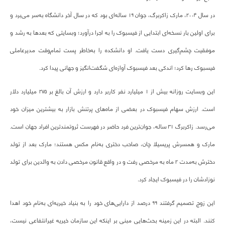
در سال ۲۰۰۴، مارک زاکربرگ، جوان ۱۹ ساله‌ای بود که در سال آخر دانشگاه به‌سر می‌برد و
برای اولین بار نسخه‌ای ابتدایی از فیسبوک را به اجرا درآورد؛ وبسایتی که بعدها به رشد و
موفقیت چشم‌گیری دست یافت. او دانشکده را به‌خاطر پست تمام‌وقت مدیرعاملی
فیسبوک رها کرد؛ اندکی بعد فیسبوک آوازه‌ای شگفت‌انگیز و جهانی پیدا کرد.
این وبسایت روزانه بیش از ۱ میلیارد نفر کاربر دارد و ارزش آن بالغ بر ۲۷۵ میلیارد دلار
است. ارزش سهام فیسبوک در بعضی از ماه‌های پرتنش بازار به بیشترین میزان خود
می‌رسد. زاکربرگ ۳۱ ساله، جوان‌ترین فرد حاضر در فهرست ثروتمندترین افراد جهان است.
مارک و همسرش پریسیلا چان، صاحب دختری به‌نام مکس هستند؛ مارک بعد از تولد
دخترش به‌مدت ۲ ماه به مرخصی رفت و در واقع قانون مرخصی دادن به والدین برای تولد
نوزادشان را در فیسبوک ایجاد کرد.
این زوج تصمیم گرفتند ۹۹ درصد از دارایی‌های خود را به بنیاد خیریه‌ای به‌نام خود اهدا
کنند. البته در این زمینه بحث‌هایی مبنی بر اینکه این سازمان خیریه‌ غیرانتفاعی نیست،