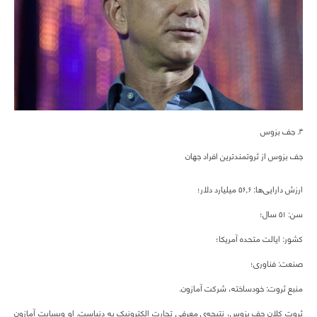
۴. جف بزوس
جف بزوس از ثروتمندترین افراد جهان
ارزش دارایی‌ها: ۵۶,۶ میلیارد دلار؛
سن: ۵۱ سال؛
کشور: ایالت متحده آمریکا؛
صنعت: فناوری؛
منبع ثروت: خودساخته، شرکت آمازون.
ثروت کلان جف بزوس، نتیجه‌ی معرفی تجارت الکترونیک به دنیاست. او وبسایت آمازون