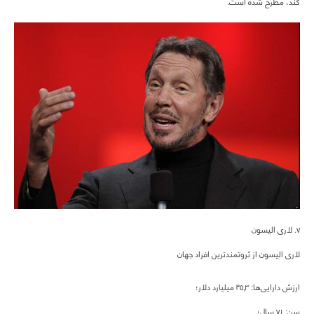
کند، مطرح شده است.
۷. لاری الیسون
لاری الیسون از ثروتمندترین افراد جهان
ارزش دارایی‌ها: ۴۵,۳ میلیارد دلار؛
سن: ۷۱ سال؛