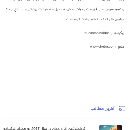
واکسیناسیون، محیط زیست و حیات وحش، تحصیل و تحقیقات پزشکی و … بالغ بر ۳۰۰
میلیون دلار کمک و اعانه پرداخت کرده است.
برگرفته از : businessinsider
منبع : www.chetor.com
آخرین مطالب
cast
ثروتمندترین افراد جهان در سال 2017 به همراه زندگینامه