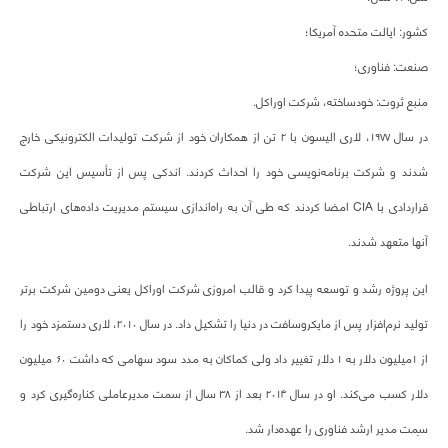
کشور: ایالت متحده آمریکا؛
صنعت: فناوری؛
منبع ثروت: خودساخته، شرکت اوراکل.
در سال ۱۹۷۷، لاری الیسون با ۲ تن از همکاران خود از شرکت تولیدات الکترونیکی خارج
شدند و شرکت برنامه‌نویسی خود را احداث کردند. اندکی پس از تأسیس این شرکت
قراردادی با CIA امضا کردند که طی آن به راه‌اندازی سیستم مدیریت داده‌های ارتباطی
آنها متعهد شدند.
این پروژه رشد و توسعه پیدا کرد و قالب امروزی شرکت اوراکل یعنی دومین شرکت برتر
تولید نرم‌افزار پس از مایکروسافت در دنیا را تشکیل داد. در سال ۲۰۱۰، لاری دستمزد خود را
از ۱میلیون دلار به ۱ دلار تغییر داد ولی کماکان به مدد سود سهامی که داشت ۶۰ میلیون
دلار کسب می‌کند. او در سال ۲۰۱۴ بعد از ۳۸ سال از سمت مدیرعاملی کناره‌گیری کرد و
سِمت مدیر ارشد فناوری را عهده‌دار شد.