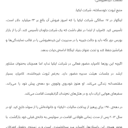
منبع ثروت: خودساخته، شرکت ایکیا.
اینگوار در ۱۷ سالگی شرکت ایکیا را که امروز فروش آن بالغ بر ۳۳ میلیارد دلار است،
تأسیس کرد. کامپارد از ابتدا در نظر داشت که یک شرکت جاودان تأسیس کند، آن را از بازار
بورس دور نگه دارد و حالت خیریه را در مدیریت این خرده‌فروشی را در قالب نمایندگی‌ها و
فرانشیز حفظ کند و تحت عنوان بنیاد اینگکا ادامه‌ی حیات بدهد.
اگرچه این‌ روزها کامپارد حضور فعالی در شرکت ایکیا ندارد اما همچنان به‌عنوان مشاور
ارشد در جلسات هیئت مدیره حضور دارد. به‌رغم ثروت خیره‌کننده، کامپارد بسیار
مقتصدانه زندگی می‌کند. او هنوز خودروی ولووی دو دهه‌ی پیش خود را می‌راند،
سفرهای هوایی ارزان دارد و در هتل‌های نه‌چندان گران‌قیمت اقامت می‌کند.
در دهه‌ی ۱۹۷۰ برای پرهیز از پرداخت مالیات «ایکیا» و خانواده‌اش را از سوئد خارج کرد. او در
سال ۲۰۱۳ پس از مدت زمانی طولانی اقامت در سوئیس به خانه‌ی قبلی خود بازگشت. با
وجود همه‌ی این داستان‌ها، کامپارد مرد سخاوتمندی است و در زمینه‌ی حقوق کودکان،