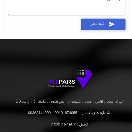
ثبت نظر
send
تهران خیابان آزادی ، خیابان شهیدان ، برج زیتون ، طبقه 5 ، واحد B3
شماره های تماس :
09101874055 - 09362144999
ایمیل : info@int-net.ir