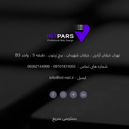
تهران خیابان آزادی ، خیابان شهیدان ، برج زیتون ، طبقه 5 ، واحد B3
شماره های تماس :
09101874055 - 09362144999
ایمیل : info@int-net.ir
دسترسی سریع