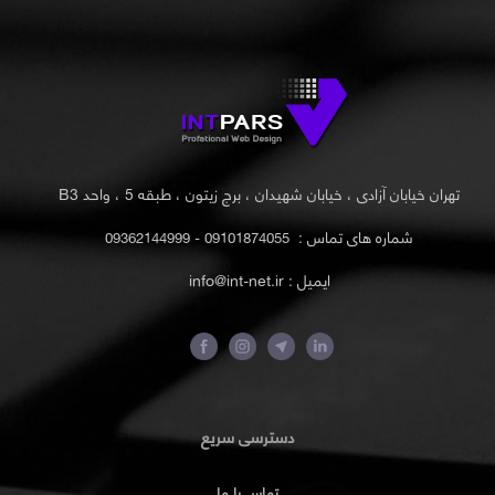
تهران خیابان آزادی ، خیابان شهیدان ، برج زیتون ، طبقه 5 ، واحد B3
شماره های تماس :
09101874055 - 09362144999
ایمیل : info@int-net.ir
دسترسی سریع
تماس با ما