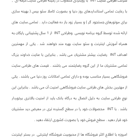
شرکت طراحی سایت
INT با رویکردی متفاوت در زمینه طراحی سایت حرفه ای ,
با رعایت تمامی استانداردهای روز دنیا و بصورت کاملا سئو بیس ( بهینه سازی
برای موتورهای جستجود گر ) و بسیار زود باز ده فعالیت دارد . تمامی سایت های
ارائه شده توسط گروه برنامه نویسی وطراحی INT از 1 سال پشتیبانی رایگان به
همراه آموزش اینترنت و سئو سایت بهره مند خواهند شد . یکی از مهمترین
اهداف INT رضایت بیشتر مشتریان می باشد , بنابراین با عنایت خداوند بزرگ
تمامی مشتریان ما از این گروه رضایتمند می باشند . قیمت های طراحی سایت
فروشگاهی بسیار مناسب بوده و دارای تمامی امکانات روز دنیا می باشند . یکی
از مهترین بخش های طراحی سایت فروشگاهی امنیت آن می باشد . بنابراین این
نوع طراحی سایت به دلیل اتصال به درگاه بانک باید از امنیت بالاتری برخوردار
باشد . با INT محصولات خود را در سطح گسترده تری در معرض دید مشتریان
خود قرار دهید . سطح فروش خود را بصورت کشوری ارتقاء دهید .
امروزه با اطلاع اکثر فروشگاه ها از محبوبیت فروشگاه اینترنتی در بستر اینترنت