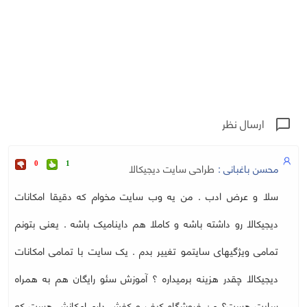
ارسال نظر
chat_bubble_outline
محسن باغبانی :
طراحی سایت دیجیکالا
0
1
سلا و عرض ادب . من یه وب سایت مخوام که دقیقا امکانات
دیجیکالا رو داشته باشه و کاملا هم داینامیک باشه . یعنی بتونم
تمامی ویژگیهای سایتمو تغییر بدم . یک سایت با تمامی امکانات
دیجیکالا چقدر هزینه برمیداره ؟ آموزش سئو رایگان هم به همراه
سایت هست؟ من فروشگاه کیف و کفش دارم امکانش هست که