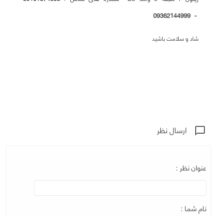
09362144999
-
شاد و سلامت باشید
ارسال نظر
chat_bubble_outline
عنوان نظر :
نام شما :