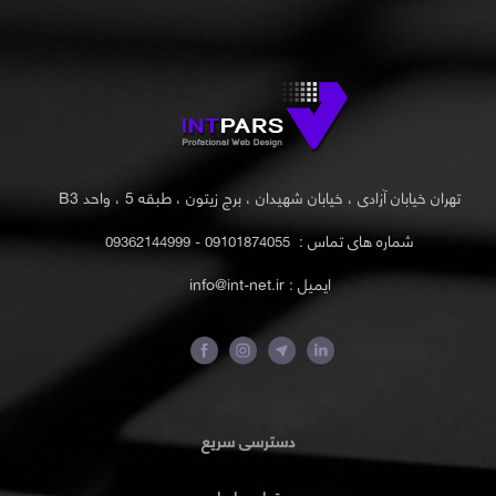
تهران خیابان آزادی ، خیابان شهیدان ، برج زیتون ، طبقه 5 ، واحد B3
شماره های تماس :
09101874055 - 09362144999
ایمیل : info@int-net.ir
دسترسی سریع