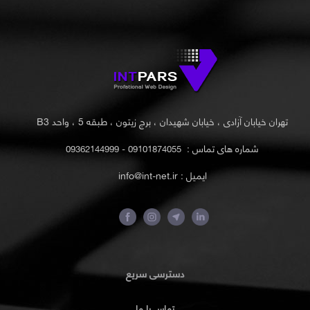
تهران خیابان آزادی ، خیابان شهیدان ، برج زیتون ، طبقه 5 ، واحد B3
شماره های تماس :
09101874055 - 09362144999
ایمیل : info@int-net.ir
دسترسی سریع
تماس با ما