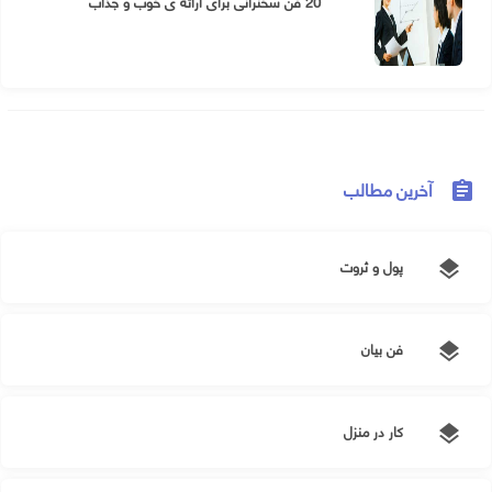
20 فن سخنرانی برای ارائه ی خوب و جذاب
آخرین مطالب
assignment
پول و ثروت
layers
فن بیان
layers
کار در منزل
layers