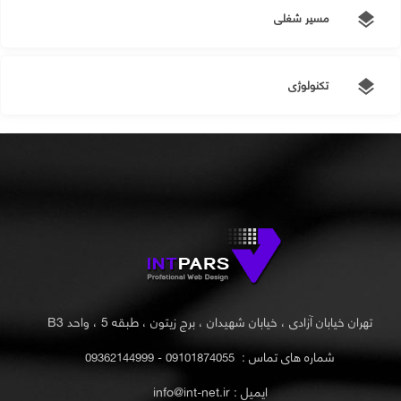
مسیر شغلی
layers
تکنولوژی
layers
تهران خیابان آزادی ، خیابان شهیدان ، برج زیتون ، طبقه 5 ، واحد B3
شماره های تماس :
09101874055 - 09362144999
ایمیل : info@int-net.ir