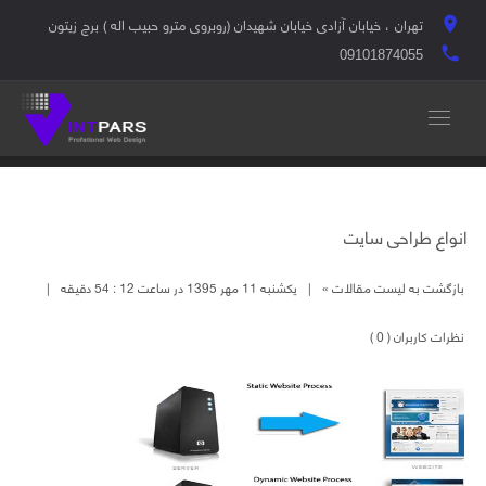
تهران ، خیابان آزادی خیابان شهیدان (روبروی مترو حبیب اله ) برج زیتون
location_on
local_phone
09101874055
انواع طراحی سایت
بازگشت به لیست مقالات »
|
یکشنبه 11 مهر 1395 در ساعت 12 : 54 دقیقه
|
نظرات کاربران ( 0 )