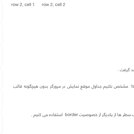
row 2, cell 1 row 2, cell 2
د گرفت .
در هنگام ساخت جدول اگر خصوصیت border را برای تگ table مشخص نکنیم جداول موقع نمایش در مرورگر بدون هیچگونه قالب
گر از خصوصیت border استفاده می کنیم .