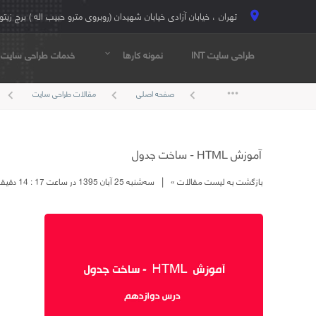
تهران ، خیابان آزادی خیابان شهیدان (روبروی مترو حبیب اله ) برج زیتو
location_on
طراحی سایت INT
نمونه کارها
خدمات طراحی سایت
expand_more
more_horiz
صفحه اصلی
مقالات طراحی سایت
keyboard_arrow_left
keyboard_arrow_left
keyboard_arrow_left
آموزش HTML - ساخت جدول
|
بازگشت به لیست مقالات »
ﺳﻪشنبه 25 آبان 1395 در ساعت 17 : 14 دقیقه