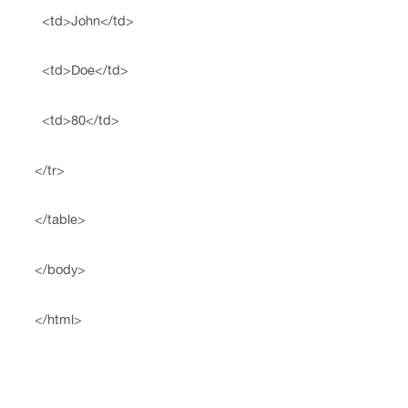
<td>John</td>
<td>Doe</td>
<td>80</td>
</tr>
</table>
</body>
</html>