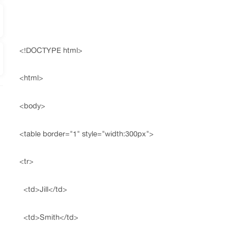
<!DOCTYPE html>
<html>
<body>
<table border="1" style="width:300px">
<tr>
<td>Jill</td>
<td>Smith</td>