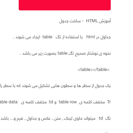
آموزش HTML - ساخت جدول
جداول در html با استفاده از تگ table ایجاد می شوند .
نحوه ی نوشتار صحیح تگ table بصورت زیر می باشد .
<table></table>
یک جدول از سطر ها و سطون هایی تشکیل می شوند که با سطر را با تگ tr و سلول ها را با تگ td مشخص خوا
Tr مخفف کلمه ی table row و td مخفف کلمه ی table data می باشد .
تگ td میتواند حاوی لینک , متن , عکس و جداول , فرم و... باشد .