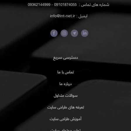
شماره های تماس :
09101874055 - 09362144999
ایمیل : info@int-net.ir
دسترسی سریع
تماس با ما
درباره ما
سوالات متداول
تعرفه های طراحی سایت
آموزش طراحی سایت
تولید محتوای سایت