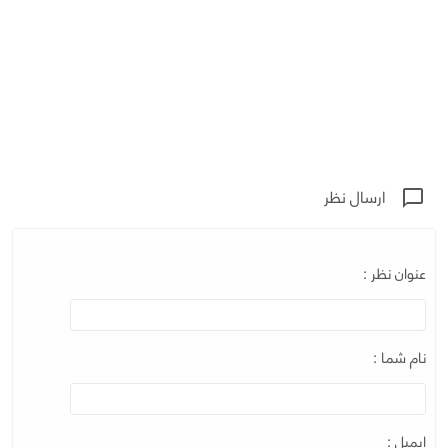
ارسال نظر
chat_bubble_outline
عنوان نظر :
نام شما :
ایمیل :