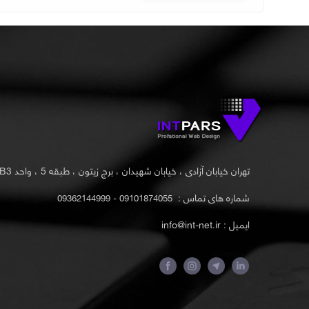
تهران خیابان آزادی ، خیابان شهیدان ، برج زیتون ، طبقه 5 ، واحد B3
شماره های تماس :
09101874055 - 09362144999
ایمیل : info@int-net.ir