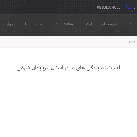
ن
local_phone
09101874055
تعرفه طراحی سایت
مقالات
تماس با ما
درباره ما
expand_more
expand_more
 شرقی
لیست نمایندگی های ما در استان آذربایجان شرقی