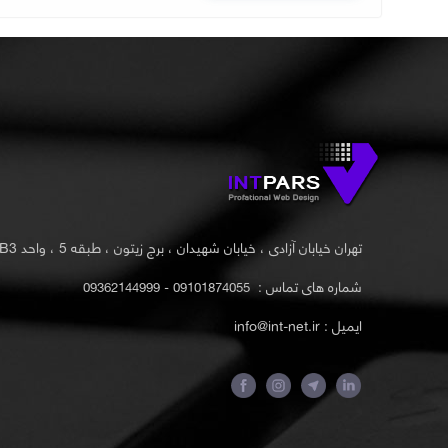
تهران خیابان آزادی ، خیابان شهیدان ، برج زیتون ، طبقه 5 ، واحد B3
شماره های تماس :
09101874055 - 09362144999
ایمیل : info@int-net.ir