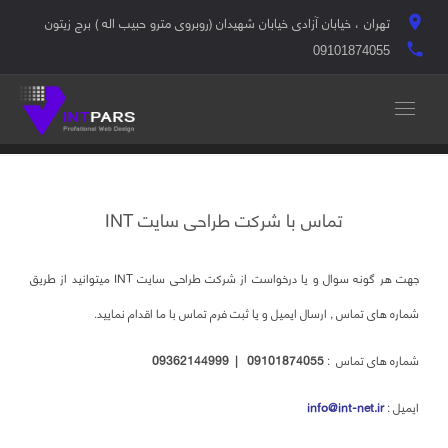
تهران ، خیابان آزادی خیابان شهیدان (روبروی مترو حبیب اله ) برج زیتون
location_on
local_phone
09101874055
تماس با شرکت طراحی سایت INT
جهت هر گونه سوال و یا درخواست از شرکت طراحی سایت INT میتوانید از طریق
شماره های تماس , ارسال ایمیل و یا ثبت فرم تماس با ما اقدام نمایید.
شماره های تماس :
09101874055 | 09362144999
ایمیل :
info@int-net.ir