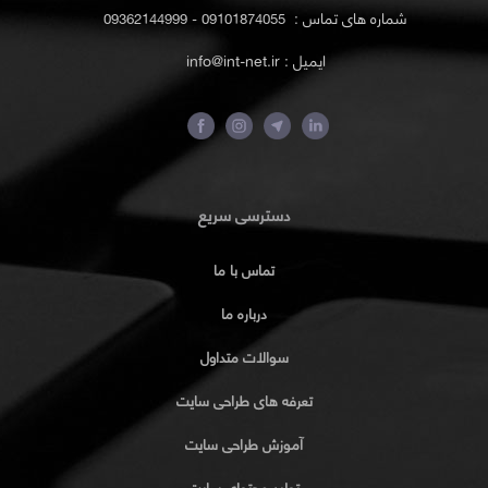
شماره های تماس :
09101874055 - 09362144999
ایمیل : info@int-net.ir
دسترسی سریع
تماس با ما
درباره ما
سوالات متداول
تعرفه های طراحی سایت
آموزش طراحی سایت