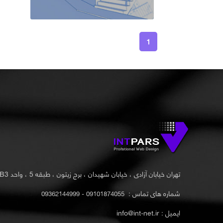
1
تهران خیابان آزادی ، خیابان شهیدان ، برج زیتون ، طبقه 5 ، واحد B3
شماره های تماس :
09101874055 - 09362144999
ایمیل : info@int-net.ir